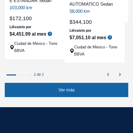
E ESTANDAR Sedan
AUTOMATICO Sedan
a
103,000 km
58,000 km
q
$
172
,
100
$
344
,
100
Llévatelo por
Llévatelo por
$
4
,
451
.
99
al mes
$
7
,
051
.
10
al mes
Ciudad de México - Torre
Ciudad de México - Torre
BBVA
BBVA
1 de 1
Ver más