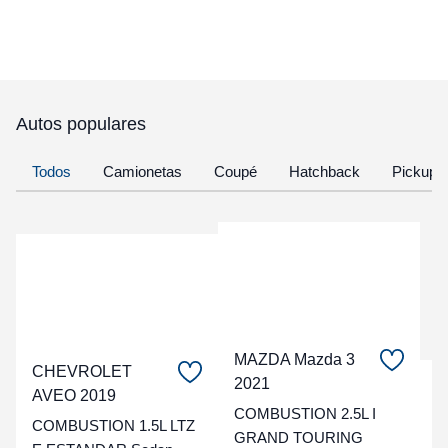
Autos populares
Todos
Camionetas
Coupé
Hatchback
Pickup
MAZDA Mazda 3
CHEVROLET
2021
C
AVEO 2019
COMBUSTION 2.5L I
COMBUSTION 1.5L LTZ
t
GRAND TOURING