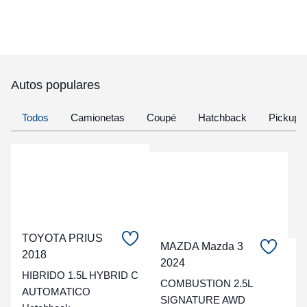
Autos populares
Todos
Camionetas
Coupé
Hatchback
Pickup
TOYOTA PRIUS
MAZDA Mazda 3
2018
C
2024
HIBRIDO 1.5L HYBRID C
COMBUSTION 2.5L
t
AUTOMATICO
SIGNATURE AWD