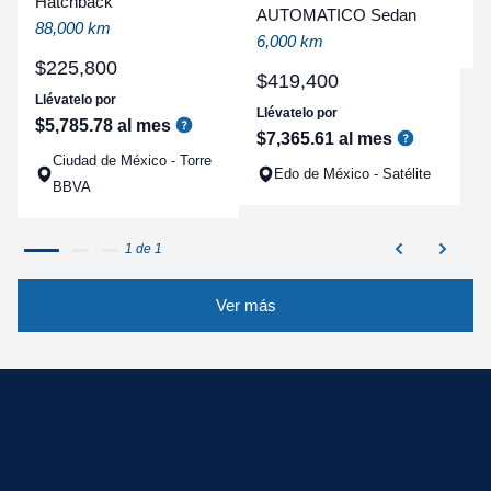
Hatchback
a
AUTOMATICO Sedan
88,000 km
q
6,000 km
$
225
,
800
$
419
,
400
Llévatelo por
Llévatelo por
$
5
,
785
.
78
al mes
$
7
,
365
.
61
al mes
Ciudad de México - Torre
Edo de México - Satélite
BBVA
1 de 1
Ver más